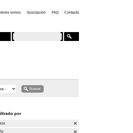
iénes somos
Suscripción
FAQ
Contacto
iltrado por
aza
ño