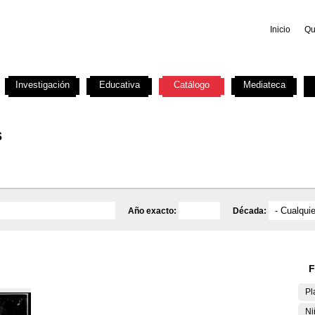
Inicio
Qu
Investigación
Educativa
Catálogo
Mediateca
s
Año exacto:
Década:
F
Pl
Ni