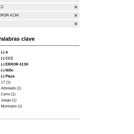
CZ
RROR 413H
alabras clave
(-)
A
(-)
CCZ
(-)
ERROR 413H
(-)
Niño
(-)
Plaza
17 (1)
Arbolado (1)
Cerro (1)
Juego (1)
Municipio (1)