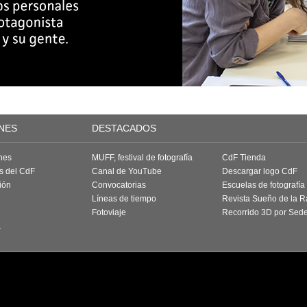
NES
DESTACADOS
nes
MUFF, festival de fotografía
CdF Tienda
as del CdF
Canal de YouTube
Descargar logo CdF
ión
Convocatorias
Escuelas de fotografía
Líneas de tiempo
Revista Sueño de la 
Fotoviaje
Recorrido 3D por Sed
a