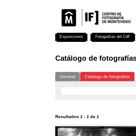
Exposiciones
Fotografías del CdF
Catálogo de fotografía
General
Catálogo de fotografías
Resultados
1
-
1
de
1