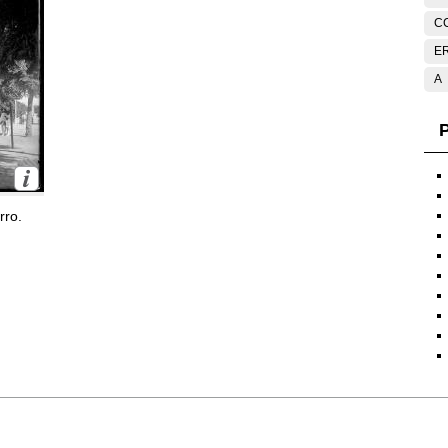
C
E
A
P
rro.