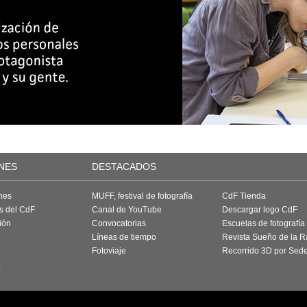
NES
DESTACADOS
nes
MUFF, festival de fotografía
CdF Tienda
as del CdF
Canal de YouTube
Descargar logo CdF
ión
Convocatorias
Escuelas de fotografía
Líneas de tiempo
Revista Sueño de la 
Fotoviaje
Recorrido 3D por Sed
a