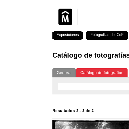
Exposiciones
Fotografías del CdF
Catálogo de fotografía
General
Catálogo de fotografías
Resultados
1
-
1
de
1