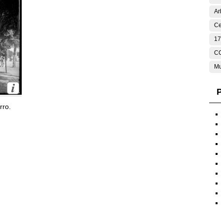
Ar
Ce
17
C
Mu
P
rro.