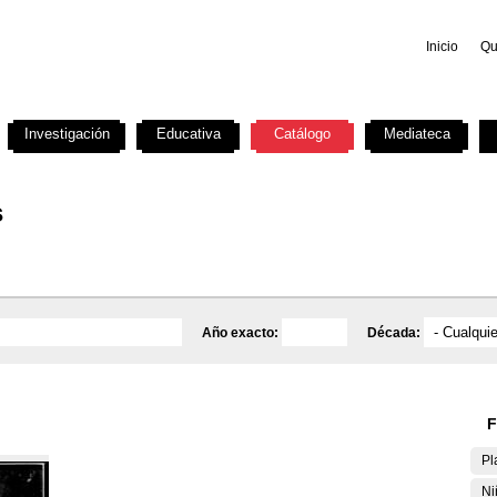
Inicio
Qu
Investigación
Educativa
Catálogo
Mediateca
s
Año exacto:
Década:
F
Pl
Ni