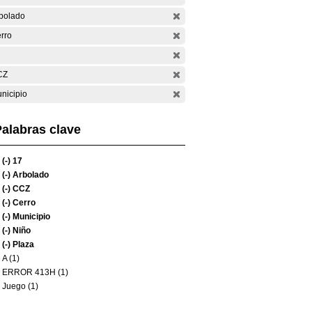
bolado
rro
CZ
nicipio
alabras clave
(-)
17
(-)
Arbolado
(-)
CCZ
(-)
Cerro
(-)
Municipio
(-)
Niño
(-)
Plaza
A (1)
ERROR 413H (1)
Juego (1)