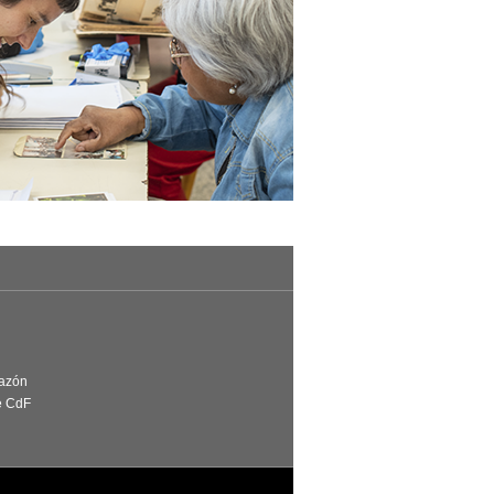
Razón
e CdF