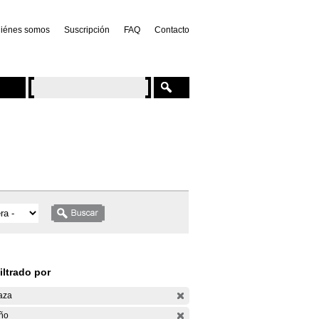
iénes somos
Suscripción
FAQ
Contacto
iltrado por
aza
ño