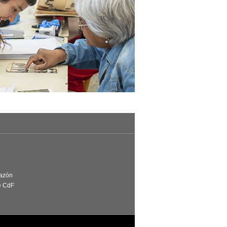
Razón
e CdF