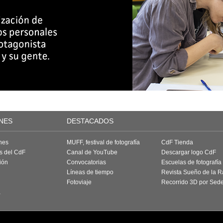
NES
DESTACADOS
nes
MUFF, festival de fotografía
CdF Tienda
as del CdF
Canal de YouTube
Descargar logo CdF
ión
Convocatorias
Escuelas de fotografía
Líneas de tiempo
Revista Sueño de la 
Fotoviaje
Recorrido 3D por Sed
a