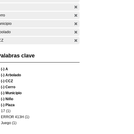
rro
nicipio
bolado
CZ
alabras clave
(-)
A
(-)
Arbolado
(-)
CCZ
(-)
Cerro
(-)
Municipio
(-)
Niño
(-)
Plaza
17 (1)
ERROR 413H (1)
Juego (1)