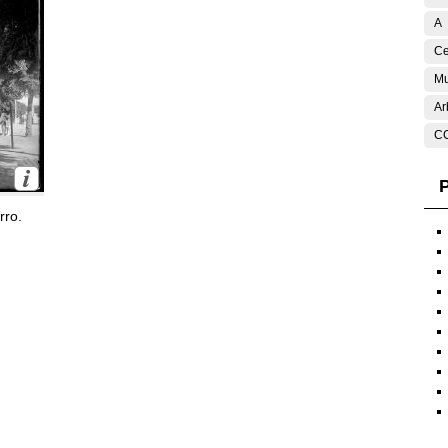
A
Ce
Mu
Ar
C
P
rro.