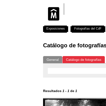
Exposiciones
Fotografías del CdF
Catálogo de fotografía
General
Catálogo de fotografías
Resultados
1
-
1
de
1