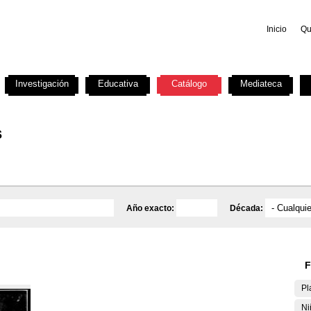
Inicio
Qu
Investigación
Educativa
Catálogo
Mediateca
s
Año exacto:
Década:
F
Pl
Ni