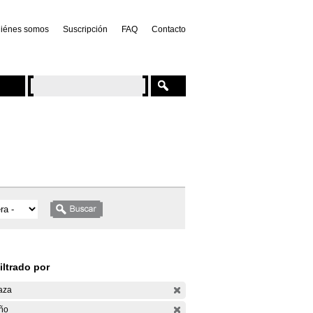
iénes somos
Suscripción
FAQ
Contacto
iltrado por
aza
ño