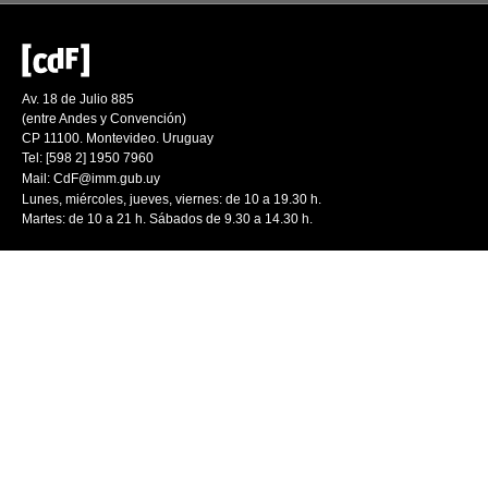
Av. 18 de Julio 885
(entre Andes y Convención)
CP 11100. Montevideo. Uruguay
Tel: [598 2] 1950 7960
Mail:
CdF@imm.gub.uy
Lunes, miércoles, jueves, viernes: de 10 a 19.30 h.
Martes: de 10 a 21 h. Sábados de 9.30 a 14.30 h.