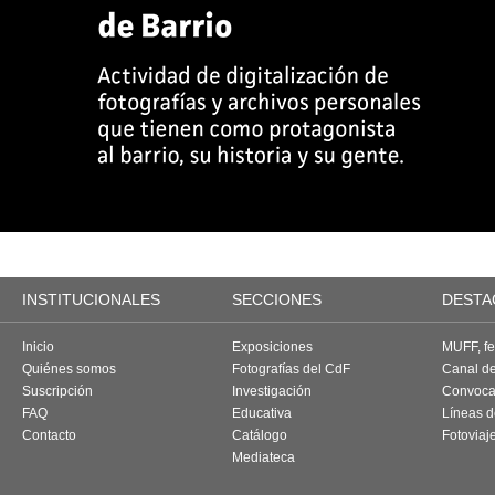
INSTITUCIONALES
SECCIONES
DESTA
Inicio
Exposiciones
MUFF, fes
Quiénes somos
Fotografías del CdF
Canal d
Suscripción
Investigación
Convoca
FAQ
Educativa
Líneas d
Contacto
Catálogo
Fotoviaj
Mediateca