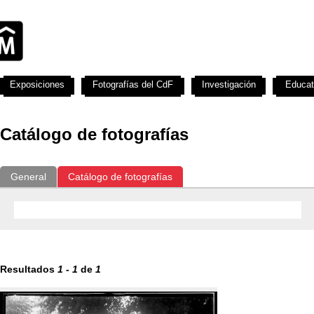
Exposiciones
Fotografías del CdF
Investigación
Educat
Catálogo de fotografías
General
Catálogo de fotografías
Resultados
1
-
1
de
1