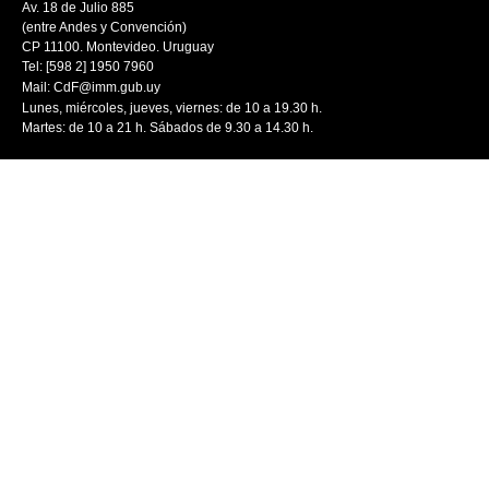
Av. 18 de Julio 885
(entre Andes y Convención)
CP 11100. Montevideo. Uruguay
Tel: [598 2] 1950 7960
Mail:
CdF@imm.gub.uy
Lunes, miércoles, jueves, viernes: de 10 a 19.30 h.
Martes: de 10 a 21 h. Sábados de 9.30 a 14.30 h.