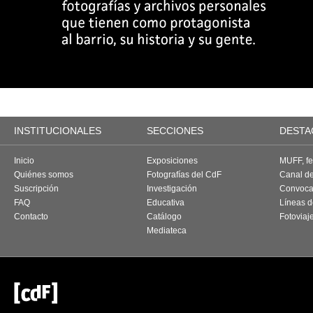
INSTITUCIONALES
SECCIONES
DESTA
Inicio
Exposiciones
MUFF, fes
Quiénes somos
Fotografías del CdF
Canal d
Suscripción
Investigación
Convoca
FAQ
Educativa
Líneas d
Contacto
Catálogo
Fotoviaj
Mediateca