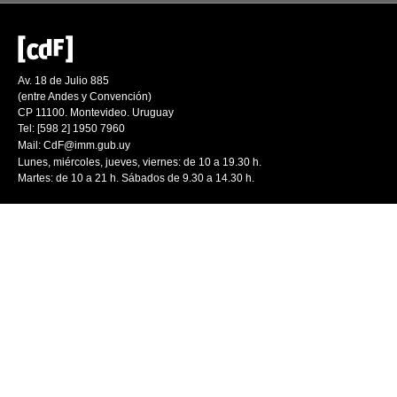
Av. 18 de Julio 885
(entre Andes y Convención)
CP 11100. Montevideo. Uruguay
Tel: [598 2] 1950 7960
Mail:
CdF@imm.gub.uy
Lunes, miércoles, jueves, viernes: de 10 a 19.30 h.
Martes: de 10 a 21 h. Sábados de 9.30 a 14.30 h.