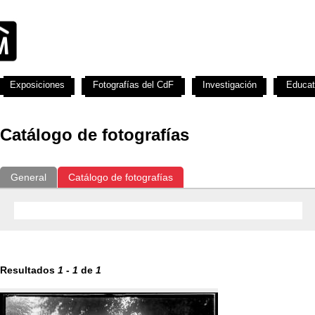
Exposiciones
Fotografías del CdF
Investigación
Educat
Catálogo de fotografías
General
Catálogo de fotografías
Resultados
1
-
1
de
1