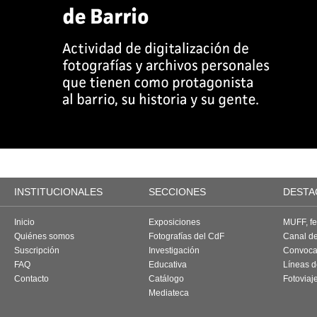
INSTITUCIONALES
SECCIONES
DESTA
Inicio
Exposiciones
MUFF, fes
Quiénes somos
Fotografías del CdF
Canal d
Suscripción
Investigación
Convoca
FAQ
Educativa
Líneas d
Contacto
Catálogo
Fotoviaj
Mediateca