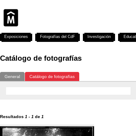
Exposiciones
Fotografías del CdF
Investigación
Educat
Catálogo de fotografías
General
Catálogo de fotografías
Resultados
1
-
1
de
1