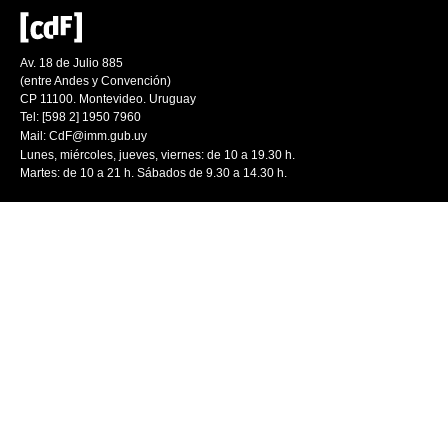
Av. 18 de Julio 885
(entre Andes y Convención)
CP 11100. Montevideo. Uruguay
Tel: [598 2] 1950 7960
Mail:
CdF@imm.gub.uy
Lunes, miércoles, jueves, viernes: de 10 a 19.30 h.
Martes: de 10 a 21 h. Sábados de 9.30 a 14.30 h.