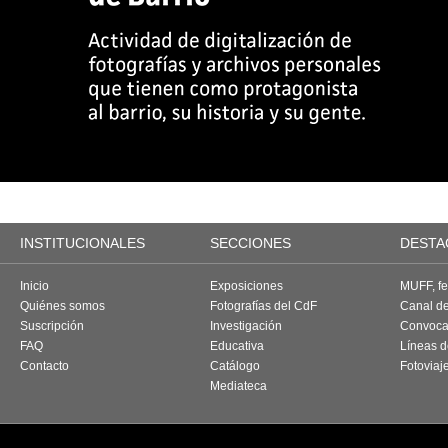
INSTITUCIONALES
SECCIONES
DESTA
Inicio
Exposiciones
MUFF, fes
Quiénes somos
Fotografías del CdF
Canal d
Suscripción
Investigación
Convoca
FAQ
Educativa
Líneas d
Contacto
Catálogo
Fotoviaj
Mediateca