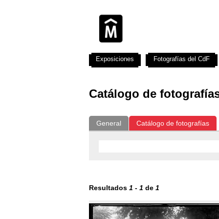
Exposiciones
Fotografías del CdF
Catálogo de fotografía
General
Catálogo de fotografías
Resultados
1
-
1
de
1