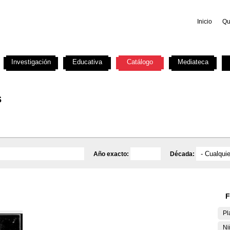
Inicio
Qu
Investigación
Educativa
Catálogo
Mediateca
s
Año exacto:
Década:
F
Pl
Ni