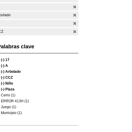
bolado
CZ
alabras clave
(-)
17
(-)
A
(-)
Arbolado
(-)
CCZ
(-)
Niño
(-)
Plaza
Cerro (1)
ERROR 413H (1)
Juego (1)
Municipio (1)