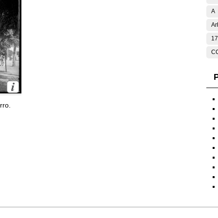
A
Ar
17
C
P
rro.