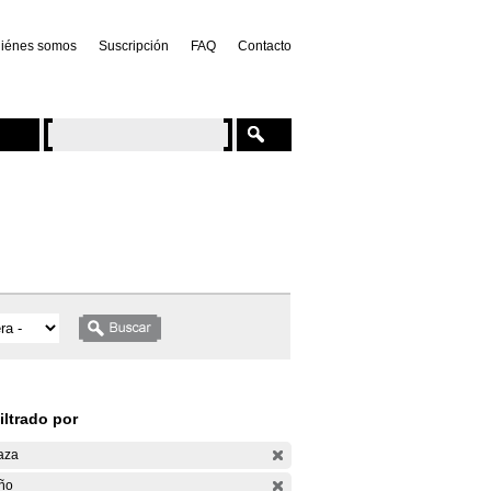
iénes somos
Suscripción
FAQ
Contacto
iltrado por
aza
ño