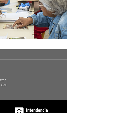
Razón
e CdF