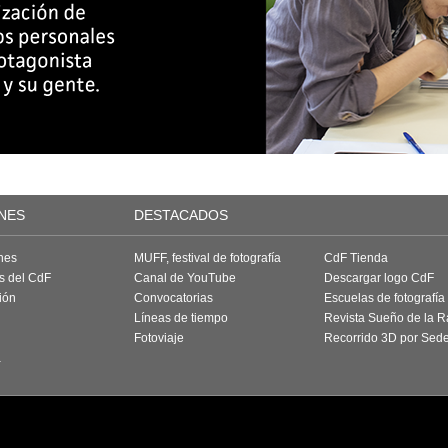
NES
DESTACADOS
nes
MUFF, festival de fotografía
CdF Tienda
as del CdF
Canal de YouTube
Descargar logo CdF
ión
Convocatorias
Escuelas de fotografía
Líneas de tiempo
Revista Sueño de la 
Fotoviaje
Recorrido 3D por Sed
a