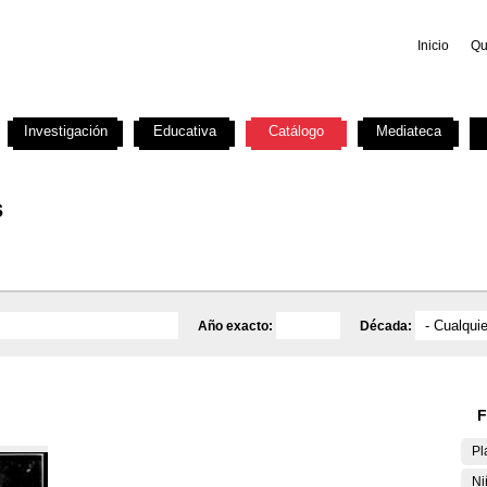
Inicio
Qu
Investigación
Educativa
Catálogo
Mediateca
s
Año exacto:
Década:
F
Pl
Ni