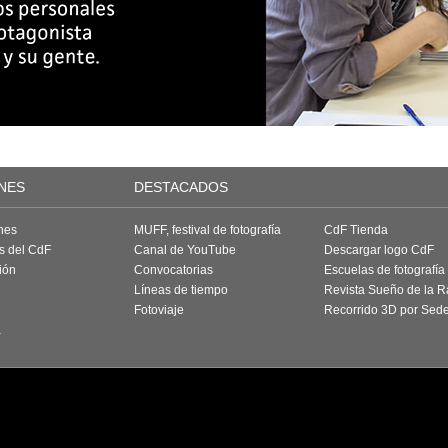
NES
DESTACADOS
nes
MUFF, festival de fotografía
CdF Tienda
as del CdF
Canal de YouTube
Descargar logo CdF
ión
Convocatorias
Escuelas de fotografía
Líneas de tiempo
Revista Sueño de la 
Fotoviaje
Recorrido 3D por Sed
a