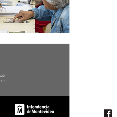
Razón
e CdF