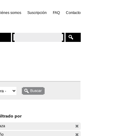
iénes somos
Suscripción
FAQ
Contacto
iltrado por
aza
ño