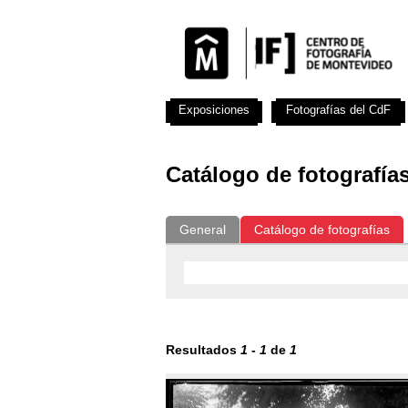
Exposiciones
Fotografías del CdF
Catálogo de fotografía
General
Catálogo de fotografías
Resultados
1
-
1
de
1