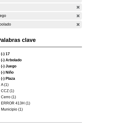
ego
bolado
alabras clave
(-)
17
(-)
Arbolado
(-)
Juego
(-)
Niño
(-)
Plaza
A (1)
CCZ (1)
Cerro (1)
ERROR 413H (1)
Municipio (1)