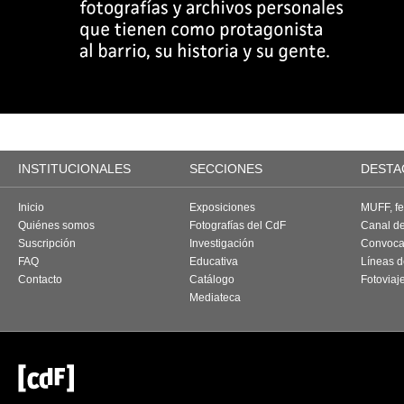
INSTITUCIONALES
SECCIONES
DESTA
Inicio
Exposiciones
MUFF, fes
Quiénes somos
Fotografías del CdF
Canal d
Suscripción
Investigación
Convoca
FAQ
Educativa
Líneas d
Contacto
Catálogo
Fotoviaj
Mediateca