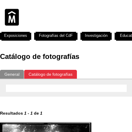
Exposiciones
Fotografías del CdF
Investigación
Educat
Catálogo de fotografías
General
Catálogo de fotografías
Resultados
1
-
1
de
1