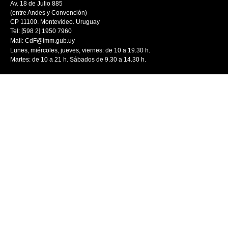
Av. 18 de Julio 885
(entre Andes y Convención)
CP 11100. Montevideo. Uruguay
Tel: [598 2] 1950 7960
Mail:
CdF@imm.gub.uy
Lunes, miércoles, jueves, viernes: de 10 a 19.30 h.
Martes: de 10 a 21 h. Sábados de 9.30 a 14.30 h.