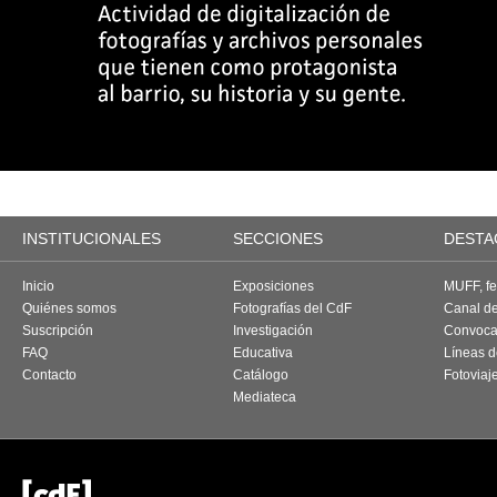
INSTITUCIONALES
SECCIONES
DESTA
Inicio
Exposiciones
MUFF, fes
Quiénes somos
Fotografías del CdF
Canal d
Suscripción
Investigación
Convoca
FAQ
Educativa
Líneas d
Contacto
Catálogo
Fotoviaj
Mediateca