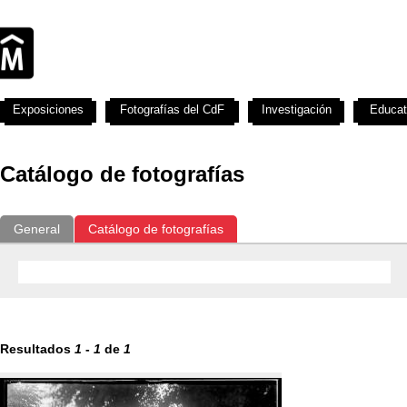
Exposiciones
Fotografías del CdF
Investigación
Educat
Catálogo de fotografías
General
Catálogo de fotografías
Resultados
1
-
1
de
1