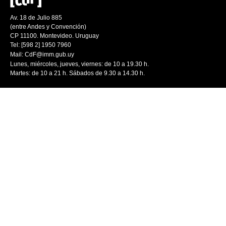
Av. 18 de Julio 885
(entre Andes y Convención)
CP 11100. Montevideo. Uruguay
Tel: [598 2] 1950 7960
Mail:
CdF@imm.gub.uy
Lunes, miércoles, jueves, viernes: de 10 a 19.30 h.
Martes: de 10 a 21 h. Sábados de 9.30 a 14.30 h.