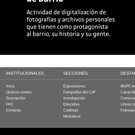
INSTITUCIONALES
SECCIONES
DESTA
Inicio
Exposiciones
MUFF, fes
Quiénes somos
Fotografías del CdF
Canal d
Suscripción
Investigación
Convoca
FAQ
Educativa
Líneas d
Contacto
Catálogo
Fotoviaj
Mediateca