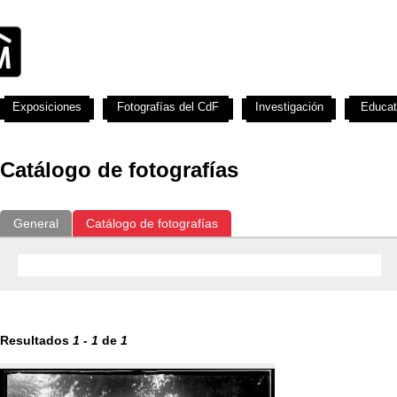
Exposiciones
Fotografías del CdF
Investigación
Educat
Catálogo de fotografías
General
Catálogo de fotografías
Resultados
1
-
1
de
1