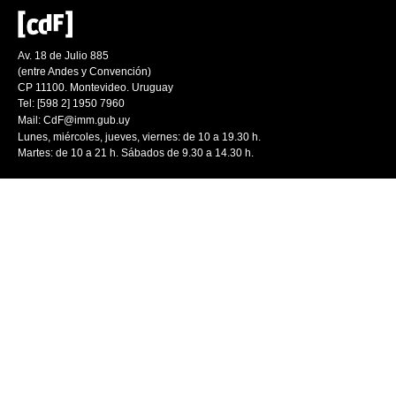
Av. 18 de Julio 885
(entre Andes y Convención)
CP 11100. Montevideo. Uruguay
Tel: [598 2] 1950 7960
Mail:
CdF@imm.gub.uy
Lunes, miércoles, jueves, viernes: de 10 a 19.30 h.
Martes: de 10 a 21 h. Sábados de 9.30 a 14.30 h.