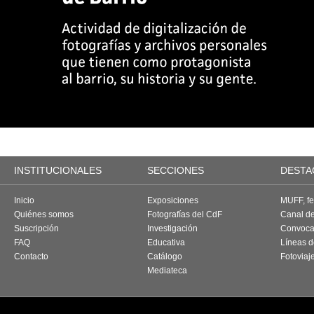
INSTITUCIONALES
SECCIONES
DESTA
Inicio
Exposiciones
MUFF, fes
Quiénes somos
Fotografías del CdF
Canal d
Suscripción
Investigación
Convoca
FAQ
Educativa
Líneas d
Contacto
Catálogo
Fotoviaj
Mediateca