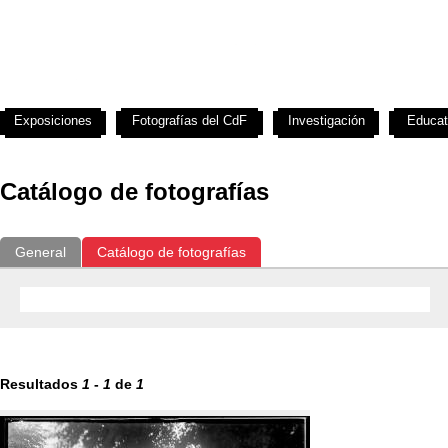
Exposiciones
Fotografías del CdF
Investigación
Educat
Catálogo de fotografías
General
Catálogo de fotografías
Resultados
1
-
1
de
1