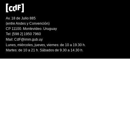
Av. 18 de Julio 885
(entre Andes y Convención)
CP 11100. Montevideo. Uruguay
Tel: [598 2] 1950 7960
Mail:
CdF@imm.gub.uy
Lunes, miércoles, jueves, viernes: de 10 a 19.30 h.
Martes: de 10 a 21 h. Sábados de 9.30 a 14.30 h.