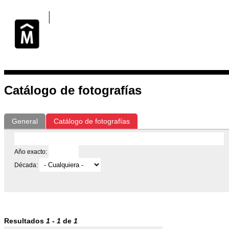
Exposiciones
Fotografías del CdF
Investigación
Educa
Catálogo de fotografías
General
Catálogo de fotografías
Año exacto:
Década:
Resultados
1
-
1
de
1