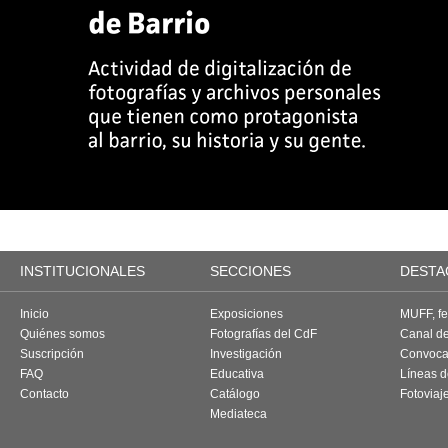
INSTITUCIONALES
SECCIONES
DESTA
Inicio
Exposiciones
MUFF, fes
Quiénes somos
Fotografías del CdF
Canal d
Suscripción
Investigación
Convoca
FAQ
Educativa
Líneas d
Contacto
Catálogo
Fotoviaj
Mediateca