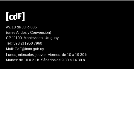
Av. 18 de Julio 885
(entre Andes y Convención)
CP 11100. Montevideo. Uruguay
Tel: [598 2] 1950 7960
Mail:
CdF@imm.gub.uy
Lunes, miércoles, jueves, viernes: de 10 a 19.30 h.
Martes: de 10 a 21 h. Sábados de 9.30 a 14.30 h.