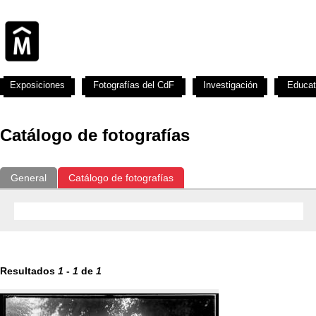
Exposiciones
Fotografías del CdF
Investigación
Educat
Catálogo de fotografías
General
Catálogo de fotografías
Resultados
1
-
1
de
1