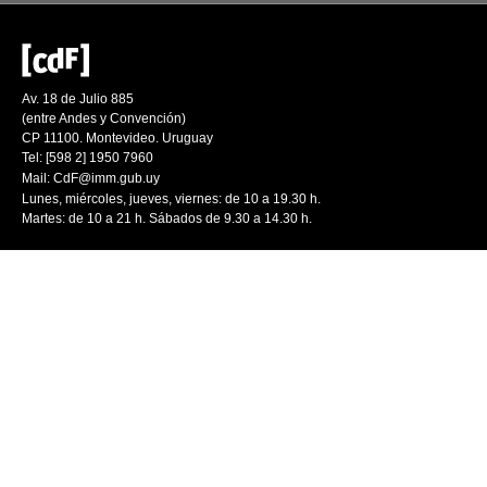
Av. 18 de Julio 885
(entre Andes y Convención)
CP 11100. Montevideo. Uruguay
Tel: [598 2] 1950 7960
Mail:
CdF@imm.gub.uy
Lunes, miércoles, jueves, viernes: de 10 a 19.30 h.
Martes: de 10 a 21 h. Sábados de 9.30 a 14.30 h.