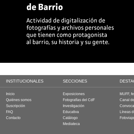
INSTITUCIONALES
SECCIONES
DESTA
Inicio
Exposiciones
MUFF, fes
Quiénes somos
Fotografías del CdF
Canal d
Suscripción
Investigación
Convoca
FAQ
Educativa
Líneas d
Contacto
Catálogo
Fotoviaj
Mediateca