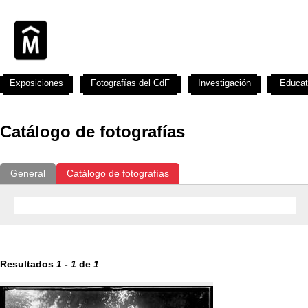
Exposiciones
Fotografías del CdF
Investigación
Educat
Catálogo de fotografías
General
Catálogo de fotografías
Resultados
1
-
1
de
1