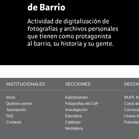
INSTITUCIONALES
SECCIONES
DESTA
Inicio
Exposiciones
MUFF, fes
Quiénes somos
Fotografías del CdF
Canal d
Suscripción
Investigación
Convoca
FAQ
Educativa
Líneas d
Contacto
Catálogo
Fotoviaj
Mediateca