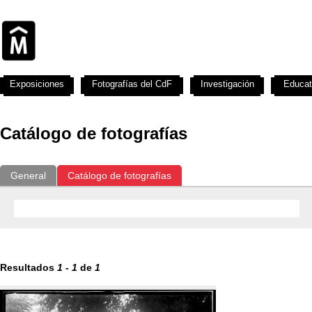
Exposiciones
Fotografías del CdF
Investigación
Educat
Catálogo de fotografías
General
Catálogo de fotografías
Resultados
1
-
1
de
1