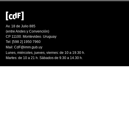
Av. 18 de Julio 885
(entre Andes y Convención)
CP 11100. Montevideo. Uruguay
Tel: [598 2] 1950 7960
Mail:
CdF@imm.gub.uy
Lunes, miércoles, jueves, viernes: de 10 a 19.30 h.
Martes: de 10 a 21 h. Sábados de 9.30 a 14.30 h.