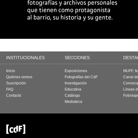
INSTITUCIONALES
SECCIONES
DESTA
Inicio
Exposiciones
MUFF, fes
Quiénes somos
Fotografías del CdF
Canal d
Suscripción
Investigación
Convoca
FAQ
Educativa
Líneas d
Contacto
Catálogo
Fotoviaj
Mediateca