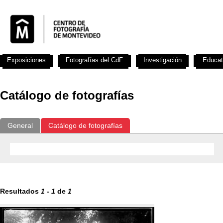
Exposiciones
Fotografías del CdF
Investigación
Educat
Catálogo de fotografías
General
Catálogo de fotografías
Resultados
1
-
1
de
1