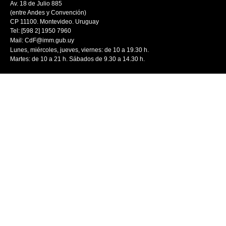
Av. 18 de Julio 885
(entre Andes y Convención)
CP 11100. Montevideo. Uruguay
Tel: [598 2] 1950 7960
Mail:
CdF@imm.gub.uy
Lunes, miércoles, jueves, viernes: de 10 a 19.30 h.
Martes: de 10 a 21 h. Sábados de 9.30 a 14.30 h.