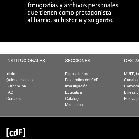
INSTITUCIONALES
SECCIONES
DESTA
Inicio
Exposiciones
MUFF, fes
Quiénes somos
Fotografías del CdF
Canal d
Suscripción
Investigación
Convoca
FAQ
Educativa
Líneas d
Contacto
Catálogo
Fotoviaj
Mediateca