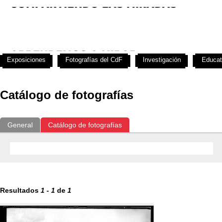
Exposiciones
Fotografías del CdF
Investigación
Educat
Catálogo de fotografías
General
Catálogo de fotografías
Resultados
1
-
1
de
1