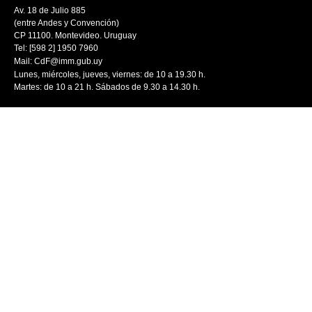
Av. 18 de Julio 885
(entre Andes y Convención)
CP 11100. Montevideo. Uruguay
Tel: [598 2] 1950 7960
Mail:
CdF@imm.gub.uy
Lunes, miércoles, jueves, viernes: de 10 a 19.30 h.
Martes: de 10 a 21 h. Sábados de 9.30 a 14.30 h.