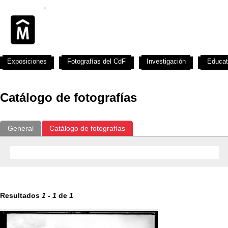
Exposiciones
Fotografías del CdF
Investigación
Educat
Catálogo de fotografías
General
Catálogo de fotografías
Resultados
1
-
1
de
1