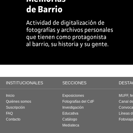
INSTITUCIONALES
SECCIONES
DESTA
Inicio
Exposiciones
MUFF, fes
Quiénes somos
Fotografías del CdF
Canal d
Suscripción
Investigación
Convoca
FAQ
Educativa
Líneas d
Contacto
Catálogo
Fotoviaj
Mediateca