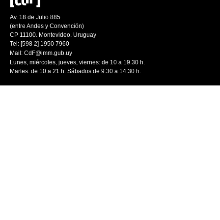
Av. 18 de Julio 885
(entre Andes y Convención)
CP 11100. Montevideo. Uruguay
Tel: [598 2] 1950 7960
Mail:
CdF@imm.gub.uy
Lunes, miércoles, jueves, viernes: de 10 a 19.30 h.
Martes: de 10 a 21 h. Sábados de 9.30 a 14.30 h.