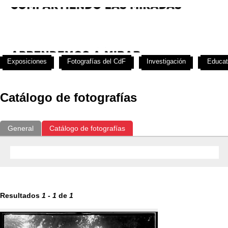
Exposiciones
Fotografías del CdF
Investigación
Educat
Catálogo de fotografías
General
Catálogo de fotografías
Resultados
1
-
1
de
1