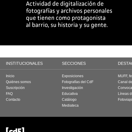
INSTITUCIONALES
SECCIONES
DESTA
Inicio
Exposiciones
MUFF, fes
Quiénes somos
Fotografías del CdF
Canal d
Suscripción
Investigación
Convoca
FAQ
Educativa
Líneas d
Contacto
Catálogo
Fotoviaj
Mediateca