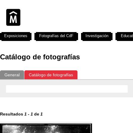
Exposiciones
Fotografías del CdF
Investigación
Educat
Catálogo de fotografías
General
Catálogo de fotografías
Resultados
1
-
1
de
1