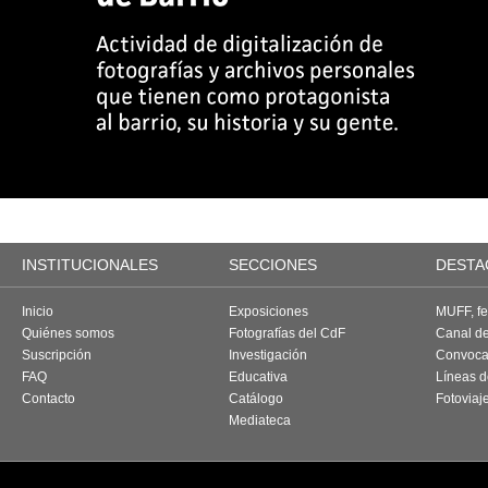
INSTITUCIONALES
SECCIONES
DESTA
Inicio
Exposiciones
MUFF, fes
Quiénes somos
Fotografías del CdF
Canal d
Suscripción
Investigación
Convoca
FAQ
Educativa
Líneas d
Contacto
Catálogo
Fotoviaj
Mediateca