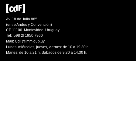
Av. 18 de Julio 885
(entre Andes y Convención)
CP 11100. Montevideo. Uruguay
Tel: [598 2] 1950 7960
Mail:
CdF@imm.gub.uy
Lunes, miércoles, jueves, viernes: de 10 a 19.30 h.
Martes: de 10 a 21 h. Sábados de 9.30 a 14.30 h.