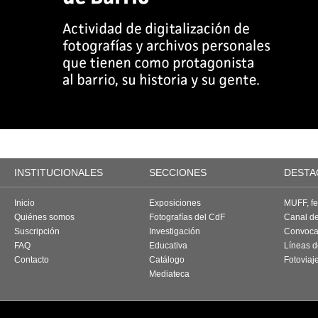
INSTITUCIONALES
SECCIONES
DESTA
Inicio
Exposiciones
MUFF, fes
Quiénes somos
Fotografías del CdF
Canal d
Suscripción
Investigación
Convoca
FAQ
Educativa
Líneas d
Contacto
Catálogo
Fotoviaj
Mediateca