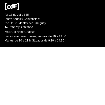
Av. 18 de Julio 885
(entre Andes y Convención)
CP 11100. Montevideo. Uruguay
Tel: [598 2] 1950 7960
Mail:
CdF@imm.gub.uy
Lunes, miércoles, jueves, viernes: de 10 a 19.30 h.
Martes: de 10 a 21 h. Sábados de 9.30 a 14.30 h.