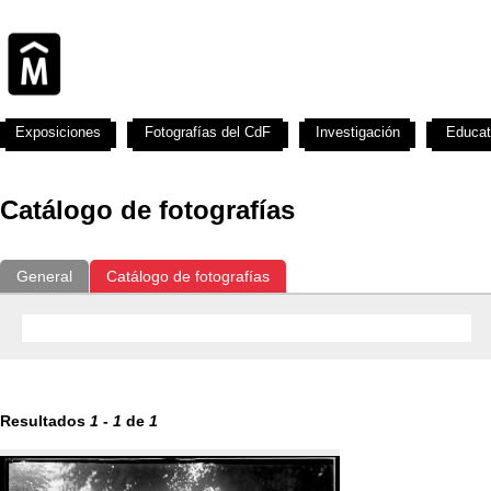
Exposiciones
Fotografías del CdF
Investigación
Educat
Catálogo de fotografías
General
Catálogo de fotografías
Resultados
1
-
1
de
1