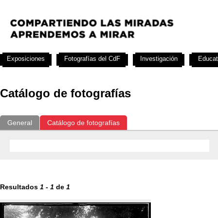
Exposiciones
Fotografías del CdF
Investigación
Educat
Catálogo de fotografías
General
Catálogo de fotografías
Resultados
1
-
1
de
1