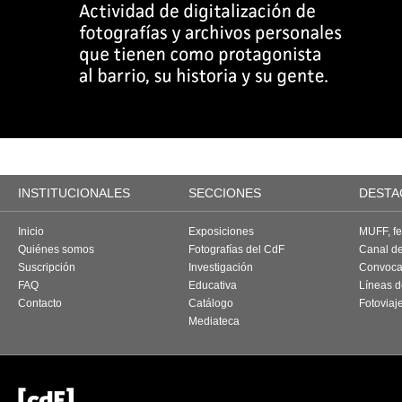
INSTITUCIONALES
SECCIONES
DESTA
Inicio
Exposiciones
MUFF, fes
Quiénes somos
Fotografías del CdF
Canal d
Suscripción
Investigación
Convoca
FAQ
Educativa
Líneas d
Contacto
Catálogo
Fotoviaj
Mediateca