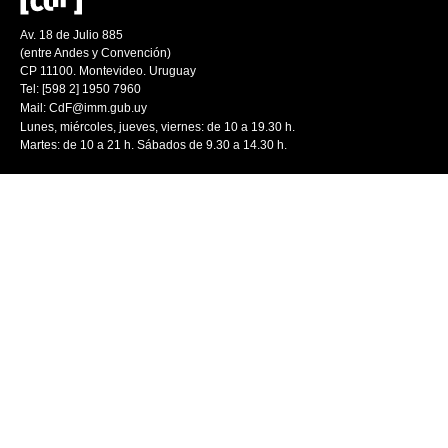
Av. 18 de Julio 885
(entre Andes y Convención)
CP 11100. Montevideo. Uruguay
Tel: [598 2] 1950 7960
Mail:
CdF@imm.gub.uy
Lunes, miércoles, jueves, viernes: de 10 a 19.30 h.
Martes: de 10 a 21 h. Sábados de 9.30 a 14.30 h.