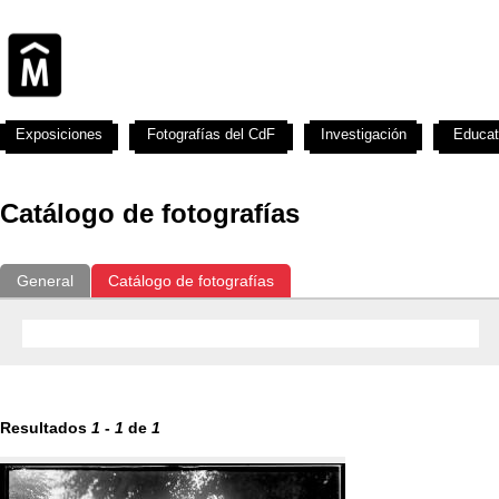
Exposiciones
Fotografías del CdF
Investigación
Educat
Catálogo de fotografías
General
Catálogo de fotografías
Resultados
1
-
1
de
1