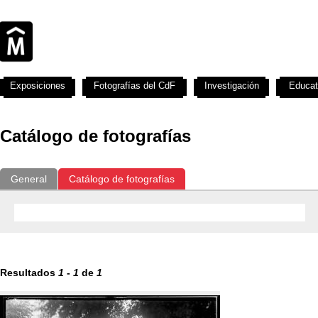
Exposiciones
Fotografías del CdF
Investigación
Educat
Catálogo de fotografías
General
Catálogo de fotografías
Resultados
1
-
1
de
1