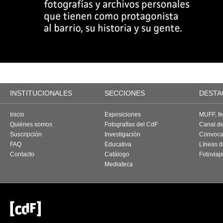
INSTITUCIONALES
SECCIONES
DESTA
Inicio
Exposiciones
MUFF, fes
Quiénes somos
Fotografías del CdF
Canal d
Suscripción
Investigación
Convoca
FAQ
Educativa
Líneas d
Contacto
Catálogo
Fotoviaj
Mediateca