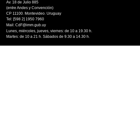
Av. 18 de Julio 885
(entre Andes y Convención)
CP 11100. Montevideo. Uruguay
Tel: [598 2] 1950 7960
Mail:
CdF@imm.gub.uy
Lunes, miércoles, jueves, viernes: de 10 a 19.30 h.
Martes: de 10 a 21 h. Sábados de 9.30 a 14.30 h.