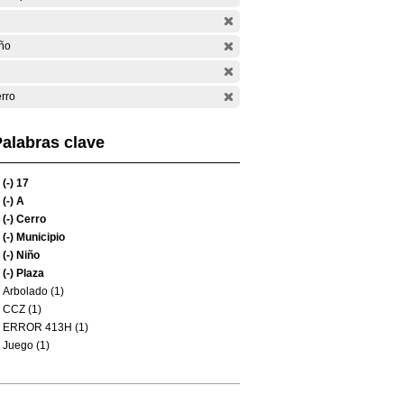
ño
rro
alabras clave
(-)
17
(-)
A
(-)
Cerro
(-)
Municipio
(-)
Niño
(-)
Plaza
Arbolado (1)
CCZ (1)
ERROR 413H (1)
Juego (1)