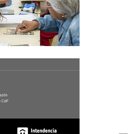
Razón
e CdF