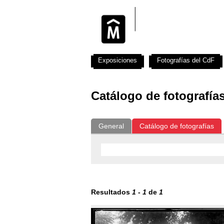
Exposiciones
Fotografías del CdF
Catálogo de fotografía
General
Catálogo de fotografías
Resultados
1
-
1
de
1