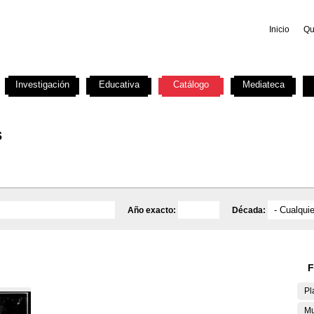
Inicio
Qu
Investigación
Educativa
Catálogo
Mediateca
s
Año exacto:
Década:
F
Pl
Mu