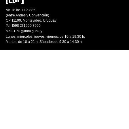
Av. 18 de Julio 885
(entre Andes y Convención)
CP 11100. Montevideo. Uruguay
Tel: [598 2] 1950 7960
Mail:
CdF@imm.gub.uy
Lunes, miércoles, jueves, viernes: de 10 a 19.30 h.
Martes: de 10 a 21 h. Sábados de 9.30 a 14.30 h.