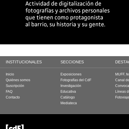
INSTITUCIONALES
SECCIONES
DESTA
Inicio
Exposiciones
MUFF, fes
Quiénes somos
Fotografías del CdF
Canal d
Suscripción
Investigación
Convoca
FAQ
Educativa
Líneas d
Contacto
Catálogo
Fotoviaj
Mediateca