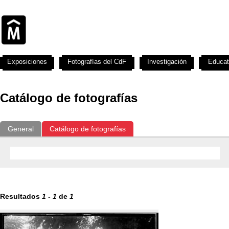
Exposiciones
Fotografías del CdF
Investigación
Educat
Catálogo de fotografías
General
Catálogo de fotografías
Resultados
1
-
1
de
1