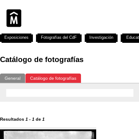
Exposiciones
Fotografías del CdF
Investigación
Educat
Catálogo de fotografías
General
Catálogo de fotografías
Resultados
1
-
1
de
1