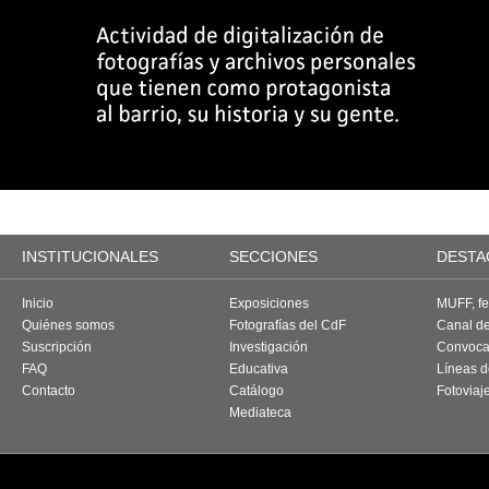
INSTITUCIONALES
SECCIONES
DESTA
Inicio
Exposiciones
MUFF, fes
Quiénes somos
Fotografías del CdF
Canal d
Suscripción
Investigación
Convoca
FAQ
Educativa
Líneas d
Contacto
Catálogo
Fotoviaj
Mediateca