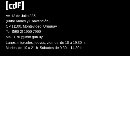
Av. 18 de Julio 885
(entre Andes y Convención)
CP 11100. Montevideo. Uruguay
Tel: [598 2] 1950 7960
Mail:
CdF@imm.gub.uy
Lunes, miércoles, jueves, viernes: de 10 a 19.30 h.
Martes: de 10 a 21 h. Sábados de 9.30 a 14.30 h.