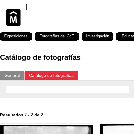
Exposiciones
Fotografías del CdF
Investigación
Educat
Catálogo de fotografías
General
Catálogo de fotografías
Resultados
1
-
2
de
2