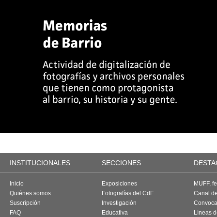
INSTITUCIONALES
SECCIONES
DESTA
Inicio
Exposiciones
MUFF, fes
Quiénes somos
Fotografías del CdF
Canal d
Suscripción
Investigación
Convoca
FAQ
Educativa
Líneas d