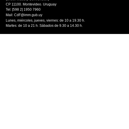
CP 11100. Montevideo. Uruguay
Tel: [598 2] 1950 7960
Mail:
CdF@imm.gub.uy
Lunes, miércoles, jueves, viernes: de 10 a 19.30 h.
Martes: de 10 a 21 h. Sábados de 9.30 a 14.30 h.