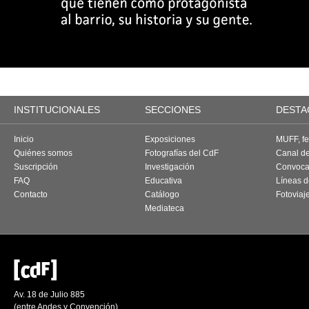
INSTITUCIONALES
SECCIONES
DESTA
Inicio
Exposiciones
MUFF, fes
Quiénes somos
Fotografías del CdF
Canal d
Suscripción
Investigación
Convoca
FAQ
Educativa
Líneas d
Contacto
Catálogo
Fotoviaj
Mediateca
Av. 18 de Julio 885
(entre Andes y Convención)