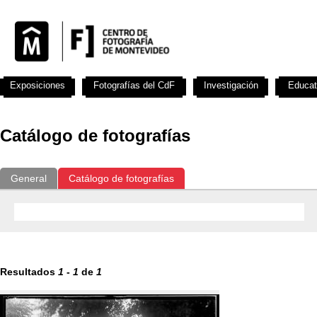
Exposiciones
Fotografías del CdF
Investigación
Educat
Catálogo de fotografías
General
Catálogo de fotografías
Resultados
1
-
1
de
1