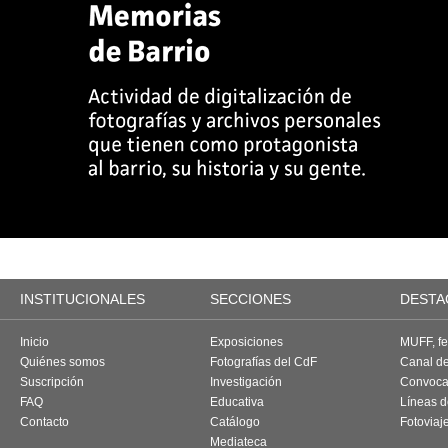
INSTITUCIONALES
SECCIONES
DESTA
Inicio
Exposiciones
MUFF, fes
Quiénes somos
Fotografías del CdF
Canal d
Suscripción
Investigación
Convoca
FAQ
Educativa
Líneas d
Contacto
Catálogo
Fotoviaj
Mediateca