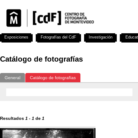
Exposiciones
Fotografías del CdF
Investigación
Educat
Catálogo de fotografías
General
Catálogo de fotografías
Resultados
1
-
1
de
1