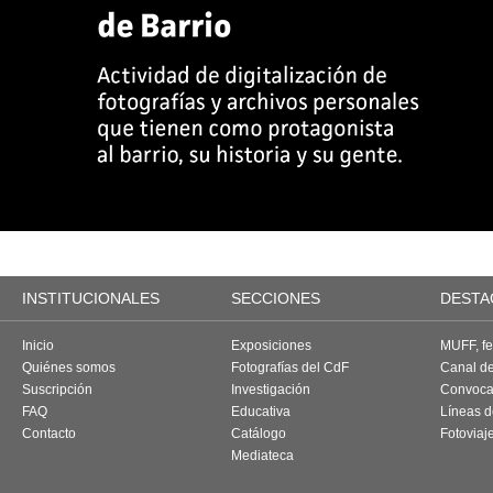
INSTITUCIONALES
SECCIONES
DESTA
Inicio
Exposiciones
MUFF, fes
Quiénes somos
Fotografías del CdF
Canal d
Suscripción
Investigación
Convoca
FAQ
Educativa
Líneas d
Contacto
Catálogo
Fotoviaj
Mediateca