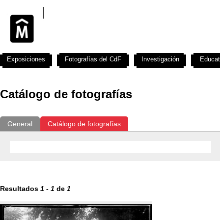
Exposiciones
Fotografías del CdF
Investigación
Educat
Catálogo de fotografías
General
Catálogo de fotografías
Resultados
1
-
1
de
1