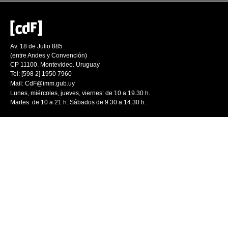
Av. 18 de Julio 885
(entre Andes y Convención)
CP 11100. Montevideo. Uruguay
Tel: [598 2] 1950 7960
Mail:
CdF@imm.gub.uy
Lunes, miércoles, jueves, viernes: de 10 a 19.30 h.
Martes: de 10 a 21 h. Sábados de 9.30 a 14.30 h.