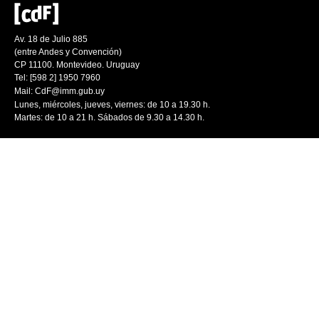
Av. 18 de Julio 885
(entre Andes y Convención)
CP 11100. Montevideo. Uruguay
Tel: [598 2] 1950 7960
Mail:
CdF@imm.gub.uy
Lunes, miércoles, jueves, viernes: de 10 a 19.30 h.
Martes: de 10 a 21 h. Sábados de 9.30 a 14.30 h.