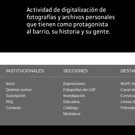
INSTITUCIONALES
SECCIONES
DESTA
Inicio
Exposiciones
MUFF, fes
Quiénes somos
Fotografías del CdF
Canal d
Suscripción
Investigación
Convoca
FAQ
Educativa
Líneas d
Contacto
Catálogo
Fotoviaj
Mediateca