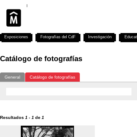
Exposiciones
Fotografías del CdF
Investigación
Educat
Catálogo de fotografías
General
Catálogo de fotografías
Resultados
1
-
1
de
1