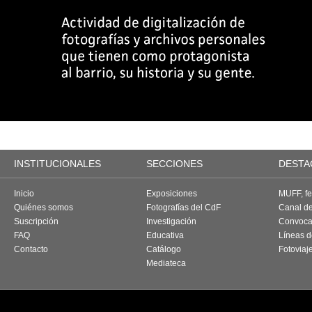
INSTITUCIONALES
SECCIONES
DESTA
Inicio
Exposiciones
MUFF, fes
Quiénes somos
Fotografías del CdF
Canal d
Suscripción
Investigación
Convoca
FAQ
Educativa
Líneas d
Contacto
Catálogo
Fotoviaj
Mediateca