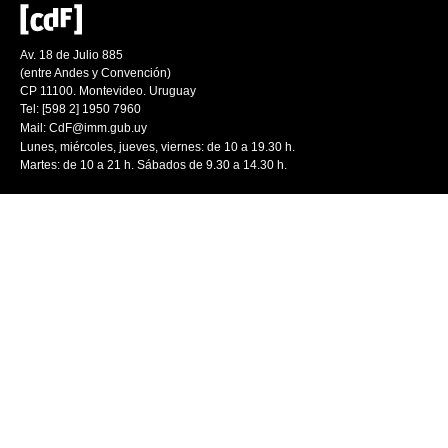
Av. 18 de Julio 885
(entre Andes y Convención)
CP 11100. Montevideo. Uruguay
Tel: [598 2] 1950 7960
Mail:
CdF@imm.gub.uy
Lunes, miércoles, jueves, viernes: de 10 a 19.30 h.
Martes: de 10 a 21 h. Sábados de 9.30 a 14.30 h.