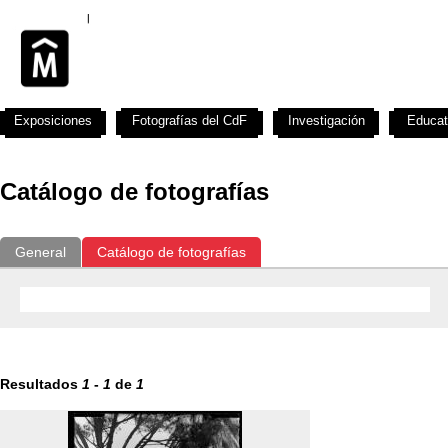
Exposiciones
Fotografías del CdF
Investigación
Educat
Catálogo de fotografías
General
Catálogo de fotografías
Resultados
1
-
1
de
1