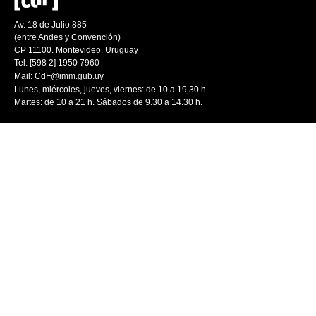
Av. 18 de Julio 885
(entre Andes y Convención)
CP 11100. Montevideo. Uruguay
Tel: [598 2] 1950 7960
Mail:
CdF@imm.gub.uy
Lunes, miércoles, jueves, viernes: de 10 a 19.30 h.
Martes: de 10 a 21 h. Sábados de 9.30 a 14.30 h.