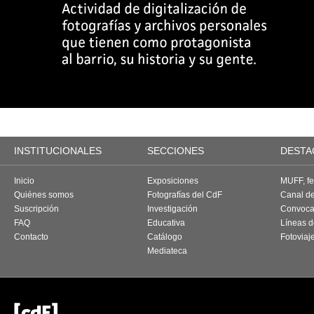
INSTITUCIONALES
SECCIONES
DESTA
Inicio
Exposiciones
MUFF, fes
Quiénes somos
Fotografías del CdF
Canal d
Suscripción
Investigación
Convoca
FAQ
Educativa
Líneas d
Contacto
Catálogo
Fotoviaj
Mediateca