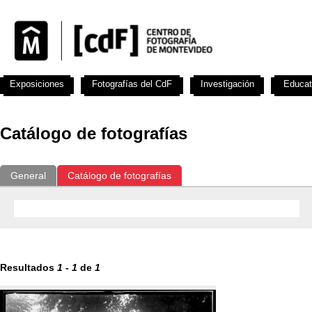
Exposiciones
Fotografías del CdF
Investigación
Educat
Catálogo de fotografías
General
Catálogo de fotografías
Resultados
1
-
1
de
1