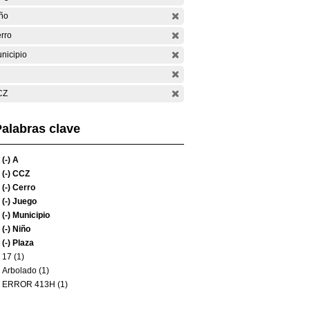
ño
rro
nicipio
CZ
alabras clave
(-)
A
(-)
CCZ
(-)
Cerro
(-)
Juego
(-)
Municipio
(-)
Niño
(-)
Plaza
17 (1)
Arbolado (1)
ERROR 413H (1)