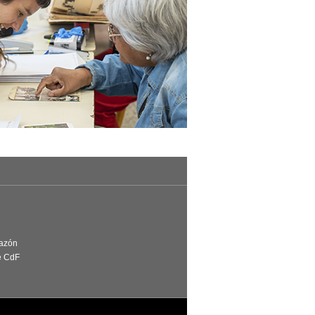
Razón
e CdF