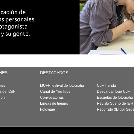
NES
DESTACADOS
nes
MUFF, festival de fotografía
CdF Tienda
as del CdF
Canal de YouTube
Descargar logo CdF
ión
Convocatorias
Escuelas de fotografía
Líneas de tiempo
Revista Sueño de la 
Fotoviaje
Recorrido 3D por Sed
a