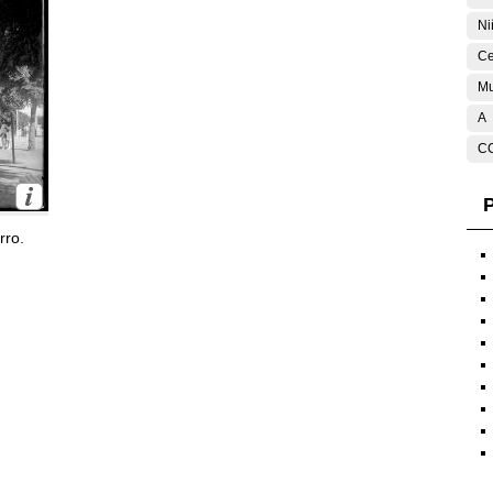
Ni
Ce
Mu
A
C
P
rro.