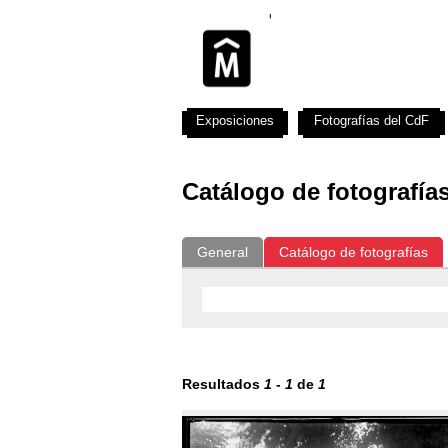
Exposiciones
Fotografías del CdF
Catálogo de fotografía
General
Catálogo de fotografías
Resultados
1
-
1
de
1