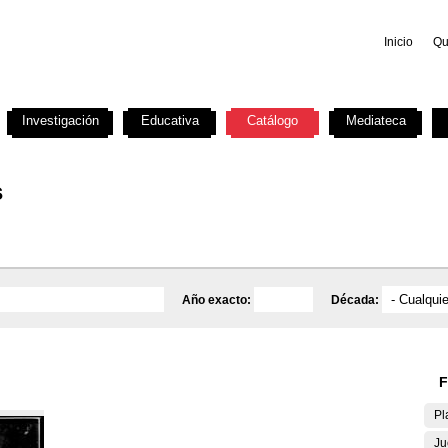
Inicio
Qu
Investigación
Educativa
Catálogo
Mediateca
s
Año exacto:
Década:
F
Pl
Ju