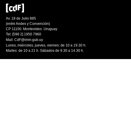
Av. 18 de Julio 885
(entre Andes y Convención)
CP 11100. Montevideo. Uruguay
Tel: [598 2] 1950 7960
Mail:
CdF@imm.gub.uy
Lunes, miércoles, jueves, viernes: de 10 a 19.30 h.
Martes: de 10 a 21 h. Sábados de 9.30 a 14.30 h.