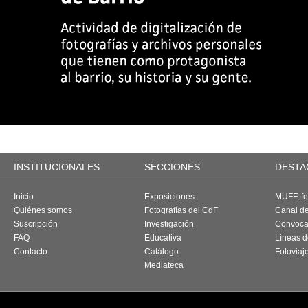
INSTITUCIONALES
SECCIONES
DESTA
Inicio
Exposiciones
MUFF, fes
Quiénes somos
Fotografías del CdF
Canal d
Suscripción
Investigación
Convoca
FAQ
Educativa
Líneas d
Contacto
Catálogo
Fotoviaj
Mediateca