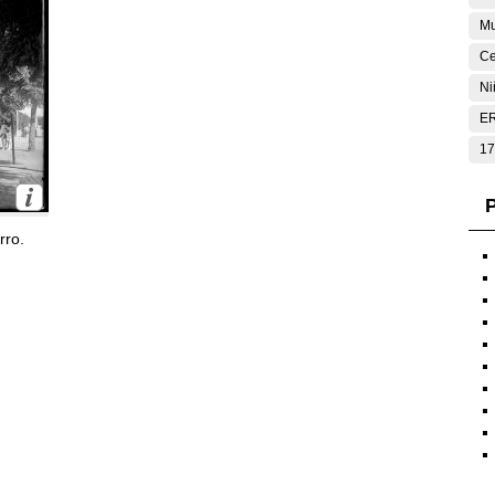
Mu
Ce
Ni
E
17
P
rro.