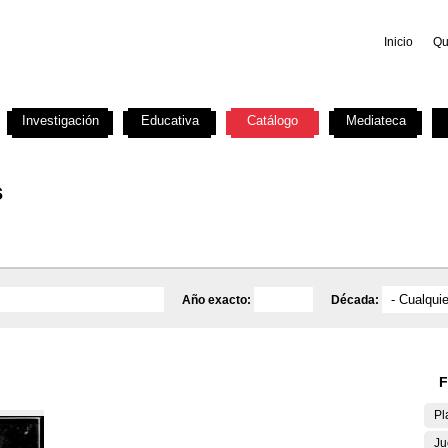
Inicio
Qu
Investigación
Educativa
Catálogo
Mediateca
s
Año exacto:
Década:
F
Pl
Ju