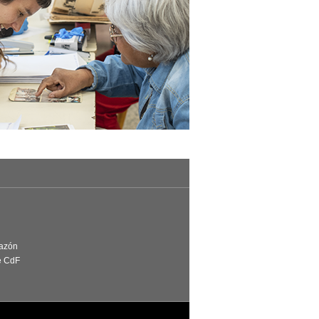
Razón
e CdF