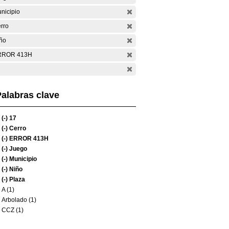
nicipio
rro
ño
RROR 413H
alabras clave
(-)
17
(-)
Cerro
(-)
ERROR 413H
(-)
Juego
(-)
Municipio
(-)
Niño
(-)
Plaza
A (1)
Arbolado (1)
CCZ (1)