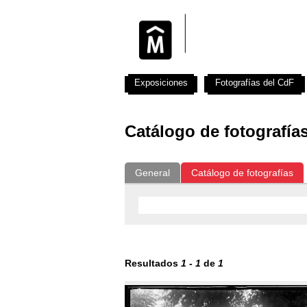
Exposiciones
Fotografías del CdF
Catálogo de fotografía
General
Catálogo de fotografías
Resultados
1
-
1
de
1