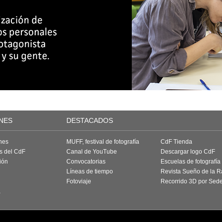
NES
DESTACADOS
nes
MUFF, festival de fotografía
CdF Tienda
as del CdF
Canal de YouTube
Descargar logo CdF
ión
Convocatorias
Escuelas de fotografía
Líneas de tiempo
Revista Sueño de la 
Fotoviaje
Recorrido 3D por Sed
a