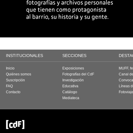
INSTITUCIONALES
SECCIONES
DESTA
Inicio
Exposiciones
MUFF, fes
Quiénes somos
Fotografías del CdF
Canal d
Suscripción
Investigación
Convoca
FAQ
Educativa
Líneas d
Contacto
Catálogo
Fotoviaj
Mediateca