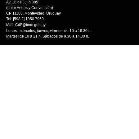
Av. 18 de Julio 885
(entre Andes y Convención)
CP 11100. Montevideo. Uruguay
Tel: [598 2] 1950 7960
Mail:
CdF@imm.gub.uy
Lunes, miércoles, jueves, viernes: de 10 a 19.30 h.
Martes: de 10 a 21 h. Sábados de 9.30 a 14.30 h.