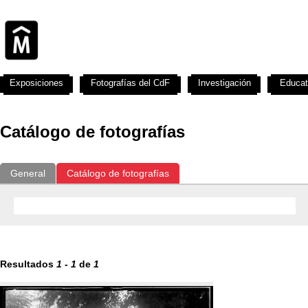
Exposiciones
Fotografías del CdF
Investigación
Educat
Catálogo de fotografías
General
Catálogo de fotografías
Resultados
1
-
1
de
1