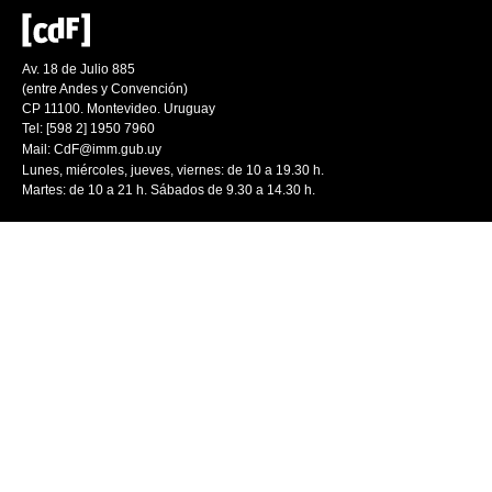
Av. 18 de Julio 885
(entre Andes y Convención)
CP 11100. Montevideo. Uruguay
Tel: [598 2] 1950 7960
Mail:
CdF@imm.gub.uy
Lunes, miércoles, jueves, viernes: de 10 a 19.30 h.
Martes: de 10 a 21 h. Sábados de 9.30 a 14.30 h.