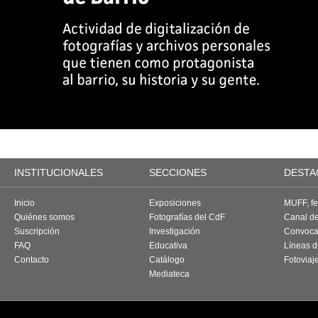
INSTITUCIONALES
SECCIONES
DESTA
Inicio
Exposiciones
MUFF, fes
Quiénes somos
Fotografías del CdF
Canal d
Suscripción
Investigación
Convoca
FAQ
Educativa
Líneas d
Contacto
Catálogo
Fotoviaj
Mediateca