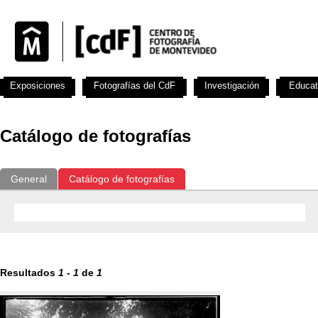
Exposiciones
Fotografías del CdF
Investigación
Educat
Catálogo de fotografías
General
Catálogo de fotografías
Resultados
1
-
1
de
1