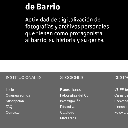
INSTITUCIONALES
SECCIONES
DESTA
Inicio
Exposiciones
MUFF, fes
Quiénes somos
Fotografías del CdF
Canal d
Suscripción
Investigación
Convoca
FAQ
Educativa
Líneas d
Contacto
Catálogo
Fotoviaj
Mediateca