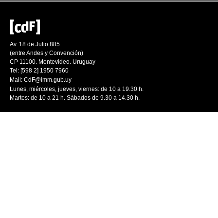
Av. 18 de Julio 885
(entre Andes y Convención)
CP 11100. Montevideo. Uruguay
Tel: [598 2] 1950 7960
Mail:
CdF@imm.gub.uy
Lunes, miércoles, jueves, viernes: de 10 a 19.30 h.
Martes: de 10 a 21 h. Sábados de 9.30 a 14.30 h.