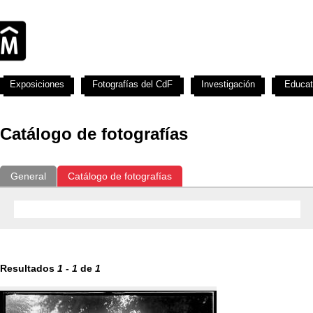
Exposiciones
Fotografías del CdF
Investigación
Educat
Catálogo de fotografías
General
Catálogo de fotografías
Resultados
1
-
1
de
1