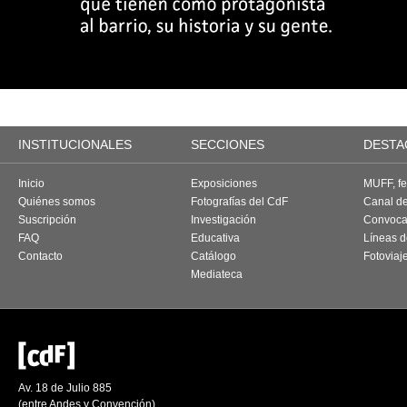
INSTITUCIONALES
SECCIONES
DESTA
Inicio
Exposiciones
MUFF, fes
Quiénes somos
Fotografías del CdF
Canal d
Suscripción
Investigación
Convoca
FAQ
Educativa
Líneas d
Contacto
Catálogo
Fotoviaj
Mediateca
Av. 18 de Julio 885
(entre Andes y Convención)