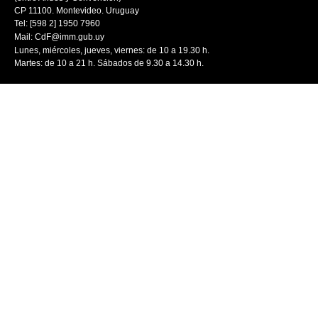
CP 11100. Montevideo. Uruguay
Tel: [598 2] 1950 7960
Mail:
CdF@imm.gub.uy
Lunes, miércoles, jueves, viernes: de 10 a 19.30 h.
Martes: de 10 a 21 h. Sábados de 9.30 a 14.30 h.