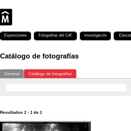
Exposiciones
Fotografías del CdF
Investigación
Educat
Catálogo de fotografías
General
Catálogo de fotografías
Resultados
1
-
1
de
1