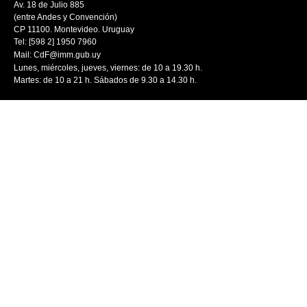
Av. 18 de Julio 885
(entre Andes y Convención)
CP 11100. Montevideo. Uruguay
Tel: [598 2] 1950 7960
Mail:
CdF@imm.gub.uy
Lunes, miércoles, jueves, viernes: de 10 a 19.30 h.
Martes: de 10 a 21 h. Sábados de 9.30 a 14.30 h.