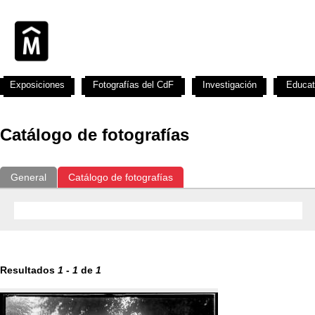
Exposiciones
Fotografías del CdF
Investigación
Educat
Catálogo de fotografías
General
Catálogo de fotografías
Resultados
1
-
1
de
1