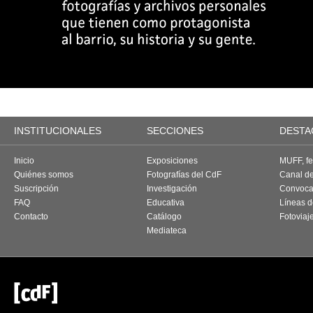
INSTITUCIONALES
SECCIONES
DESTA
Inicio
Exposiciones
MUFF, fes
Quiénes somos
Fotografías del CdF
Canal d
Suscripción
Investigación
Convoca
FAQ
Educativa
Líneas d
Contacto
Catálogo
Fotoviaj
Mediateca