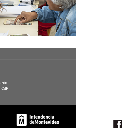
Razón
e CdF