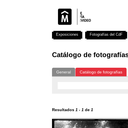
Exposiciones
Fotografías del CdF
Catálogo de fotografía
General
Catálogo de fotografías
Resultados
1
-
1
de
1