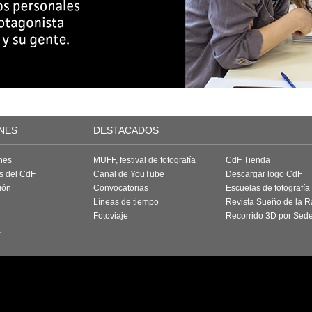
NES
DESTACADOS
nes
MUFF, festival de fotografía
CdF Tienda
as del CdF
Canal de YouTube
Descargar logo CdF
ión
Convocatorias
Escuelas de fotografía
Líneas de tiempo
Revista Sueño de la 
Fotoviaje
Recorrido 3D por Sed
a