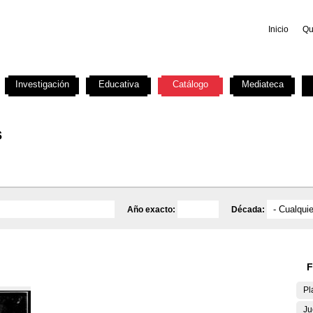
Inicio
Qu
Investigación
Educativa
Catálogo
Mediateca
s
Año exacto:
Década:
F
Pl
Ju