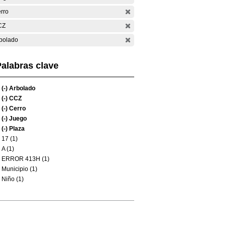
rro
CZ
bolado
alabras clave
(-)
Arbolado
(-)
CCZ
(-)
Cerro
(-)
Juego
(-)
Plaza
17 (1)
A (1)
ERROR 413H (1)
Municipio (1)
Niño (1)