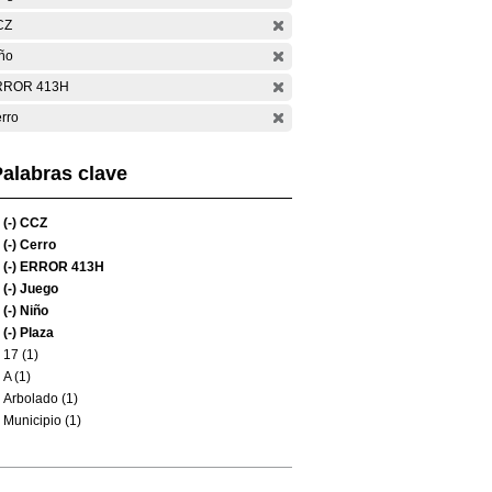
CZ
ño
RROR 413H
rro
alabras clave
(-)
CCZ
(-)
Cerro
(-)
ERROR 413H
(-)
Juego
(-)
Niño
(-)
Plaza
17 (1)
A (1)
Arbolado (1)
Municipio (1)