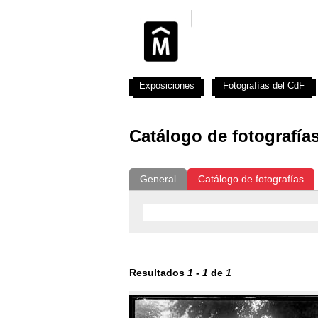
Exposiciones
Fotografías del CdF
Catálogo de fotografía
General
Catálogo de fotografías
Resultados
1
-
1
de
1