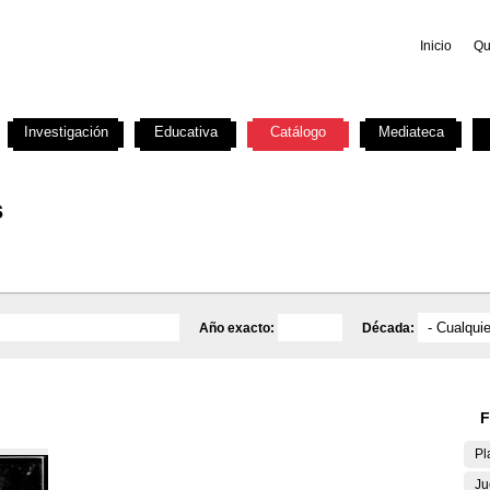
Inicio
Qu
Investigación
Educativa
Catálogo
Mediateca
s
Año exacto:
Década:
F
Pl
Ju