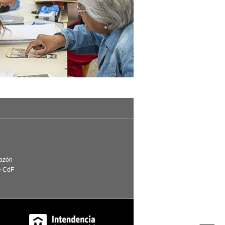
Razón
e CdF