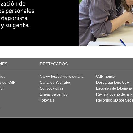
NES
DESTACADOS
nes
MUFF, festival de fotografía
CdF Tienda
as del CdF
Canal de YouTube
Descargar logo CdF
ión
Convocatorias
Escuelas de fotografía
Líneas de tiempo
Revista Sueño de la 
Fotoviaje
Recorrido 3D por Sed
a