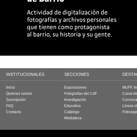
INSTITUCIONALES
SECCIONES
DESTA
Inicio
Exposiciones
MUFF, fes
Quiénes somos
Fotografías del CdF
Canal d
Suscripción
Investigación
Convoca
FAQ
Educativa
Líneas d
Contacto
Catálogo
Fotoviaj
Mediateca