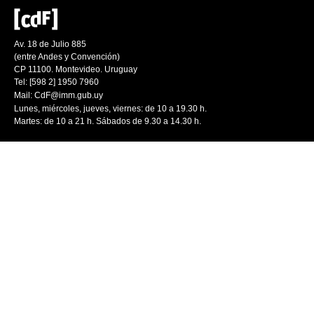
Av. 18 de Julio 885
(entre Andes y Convención)
CP 11100. Montevideo. Uruguay
Tel: [598 2] 1950 7960
Mail:
CdF@imm.gub.uy
Lunes, miércoles, jueves, viernes: de 10 a 19.30 h.
Martes: de 10 a 21 h. Sábados de 9.30 a 14.30 h.