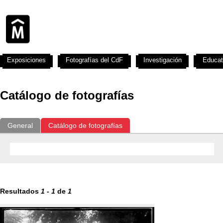
Exposiciones
Fotografías del CdF
Investigación
Educat
Catálogo de fotografías
General
Catálogo de fotografías
Resultados
1
-
1
de
1