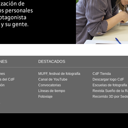
NES
DESTACADOS
nes
MUFF, festival de fotografía
CdF Tienda
as del CdF
Canal de YouTube
Descargar logo CdF
ión
Convocatorias
Escuelas de fotografía
Líneas de tiempo
Revista Sueño de la 
Fotoviaje
Recorrido 3D por Sed
a