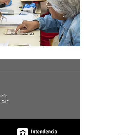
Razón
e CdF