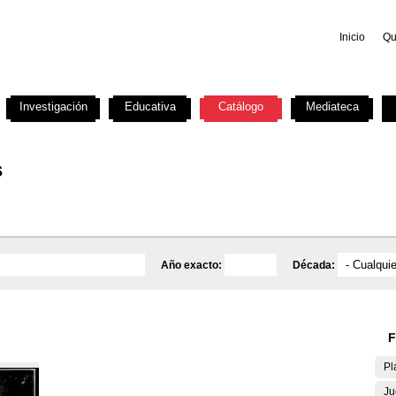
Inicio
Qu
Investigación
Educativa
Catálogo
Mediateca
s
Año exacto:
Década:
F
Pl
Ju