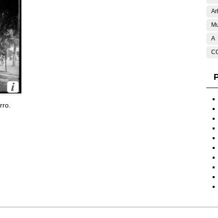
Ar
Mu
A
C
P
rro.