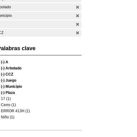
bolado
nicipio
CZ
alabras clave
(-)
A
(-)
Arbolado
(-)
CCZ
(-)
Juego
(-)
Municipio
(-)
Plaza
17 (1)
Cerro (1)
ERROR 413H (1)
Niño (1)