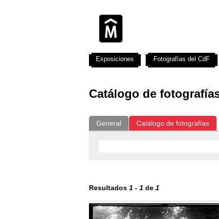
Exposiciones
Fotografías del CdF
Catálogo de fotografía
General
Catálogo de fotografías
Resultados
1
-
1
de
1