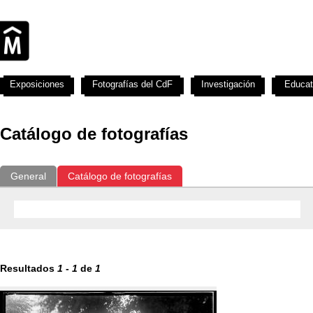
Exposiciones
Fotografías del CdF
Investigación
Educat
Catálogo de fotografías
General
Catálogo de fotografías
Resultados
1
-
1
de
1