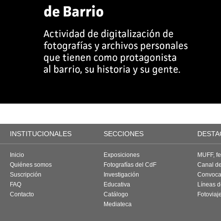
INSTITUCIONALES
SECCIONES
DESTA
Inicio
Exposiciones
MUFF, fes
Quiénes somos
Fotografías del CdF
Canal d
Suscripción
Investigación
Convoca
FAQ
Educativa
Líneas d
Contacto
Catálogo
Fotoviaj
Mediateca