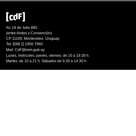
Av. 18 de Julio 885
(entre Andes y Convención)
CP 11100. Montevideo. Uruguay
Tel: [598 2] 1950 7960
Mail:
CdF@imm.gub.uy
Lunes, miércoles, jueves, viernes: de 10 a 19.30 h.
Martes: de 10 a 21 h. Sábados de 9.30 a 14.30 h.