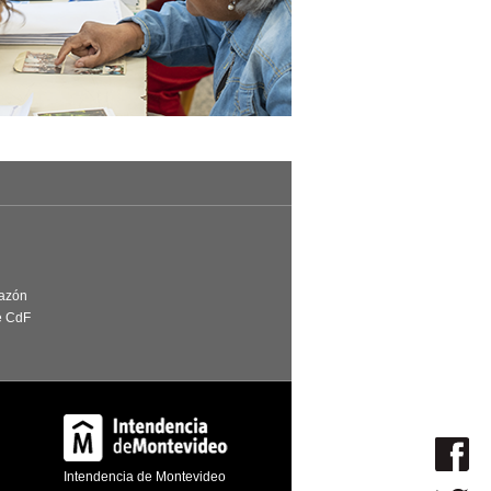
Razón
e CdF
Intendencia de Montevideo