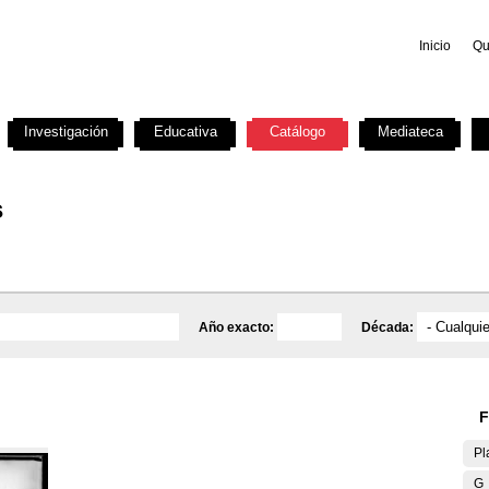
Inicio
Qu
Investigación
Educativa
Catálogo
Mediateca
s
Año exacto:
Década:
F
Pl
G