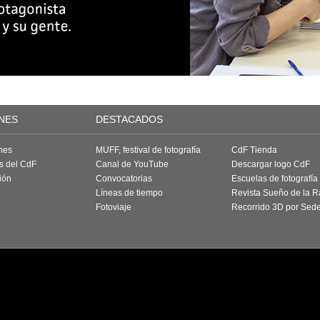
NES
DESTACADOS
nes
MUFF, festival de fotografía
CdF Tienda
as del CdF
Canal de YouTube
Descargar logo CdF
ión
Convocatorias
Escuelas de fotografía
Líneas de tiempo
Revista Sueño de la 
Fotoviaje
Recorrido 3D por Sed
a