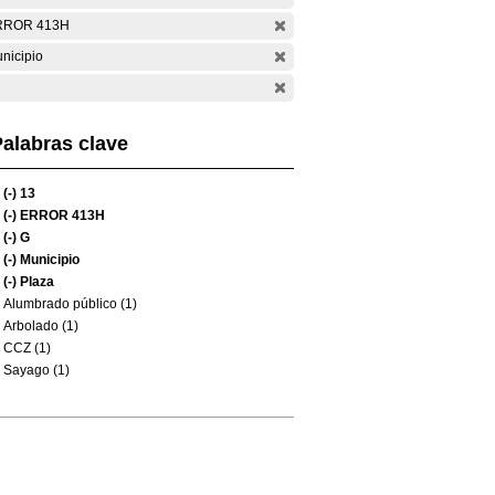
RROR 413H
nicipio
alabras clave
(-)
13
(-)
ERROR 413H
(-)
G
(-)
Municipio
(-)
Plaza
Alumbrado público (1)
Arbolado (1)
CCZ (1)
Sayago (1)