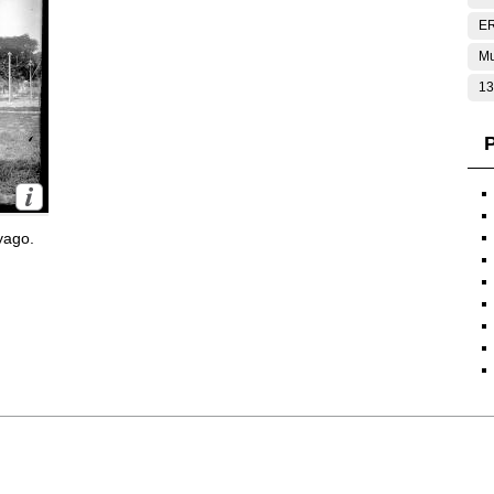
E
Mu
13
P
yago.